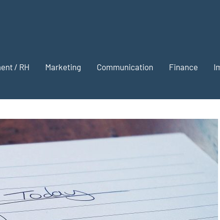
onter
on
nt / RH
Marketing
Communication
Finance
I
siness