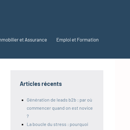
mmobilier et Assurance
Emploi et Formation
Articles récents
Génération de leads b2b : par où
commencer quand on est novice
?
La boucle du stress : pourquoi