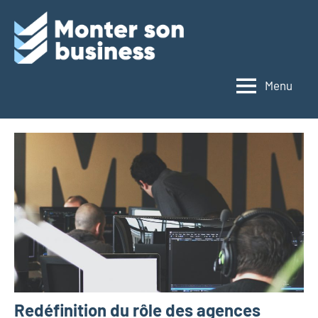
Aller
au
Monter
contenu
son
Menu
business
Redéfinition du rôle des agences