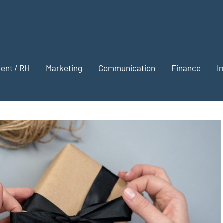
onter
on
nt / RH
Marketing
Communication
Finance
I
siness