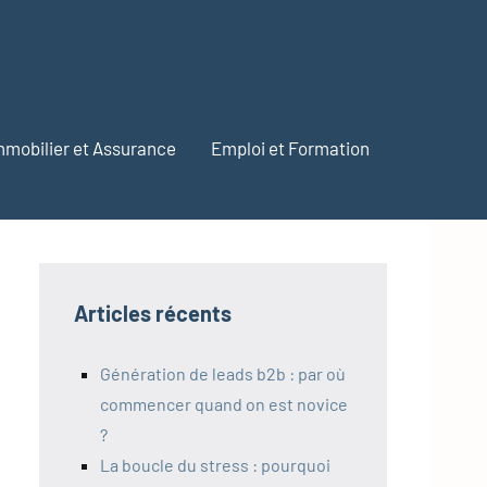
mmobilier et Assurance
Emploi et Formation
Articles récents
Génération de leads b2b : par où
commencer quand on est novice
?
La boucle du stress : pourquoi