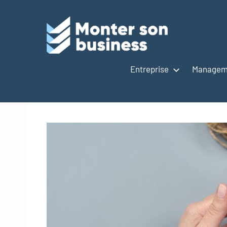
M
s
Entreprise
Manageme
bu