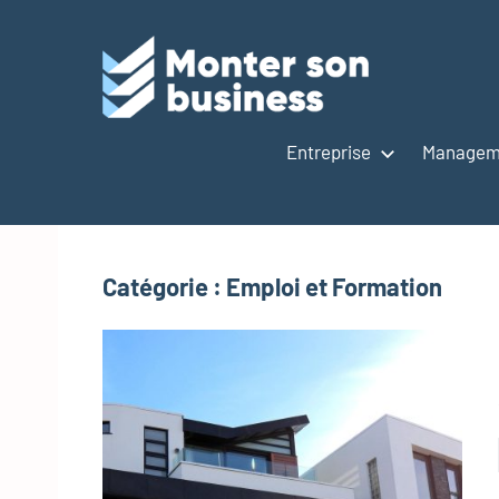
Aller
au
contenu
M
s
Entreprise
Manageme
bu
Catégorie :
Emploi et Formation