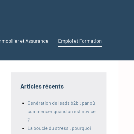
mmobilier et Assurance
Emploi et Formation
Articles récents
Génération de leads b2b : par où
commencer quand on est novice
?
La boucle du stress : pourquoi