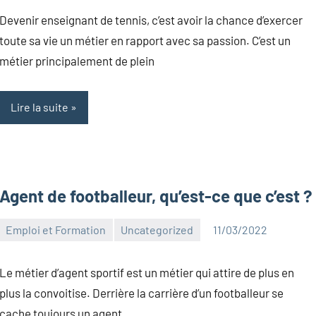
Canelas
commentaire
Devenir enseignant de tennis, c’est avoir la chance d’exercer
toute sa vie un métier en rapport avec sa passion. C’est un
métier principalement de plein
Lire la suite
Agent de footballeur, qu’est-ce que c’est ?
Emploi et Formation
Uncategorized
11/03/2022
Kentin
Aucun
Canelas
commentaire
Le métier d’agent sportif est un métier qui attire de plus en
plus la convoitise. Derrière la carrière d’un footballeur se
cache toujours un agent.