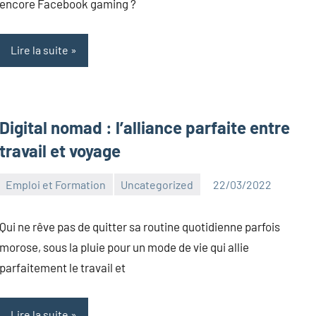
encore Facebook gaming ?
Lire la suite
Digital nomad : l’alliance parfaite entre
travail et voyage
Emploi et Formation
Uncategorized
22/03/2022
Kentin
Aucun
Canelas
commentaire
Qui ne rêve pas de quitter sa routine quotidienne parfois
morose, sous la pluie pour un mode de vie qui allie
parfaitement le travail et
Lire la suite